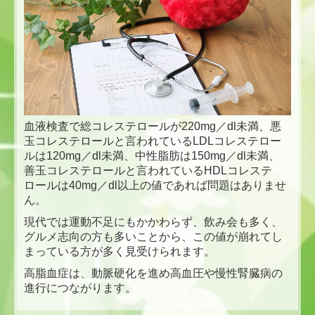
血液検査で総コレステロールが220mg／dl未満、悪
玉コレステロールと言われているLDLコレステロー
ルは120mg／dl未満、中性脂肪は150mg／dl未満、
善玉コレステロールと言われているHDLコレステ
ロールは40mg／dl以上の値であれば問題はありませ
ん。
現代では運動不足にもかかわらず、飲み会も多く、
グルメ志向の方も多いことから、この値が崩れてし
まっている方が多く見受けられます。
高脂血症は、動脈硬化を進め高血圧や慢性腎臓病の
進行につながります。