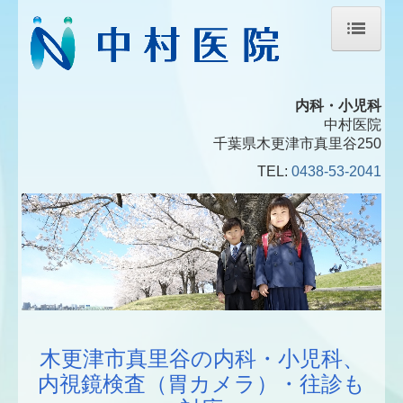
ホーム
内科・小児科
院長紹介
中村医院
千葉県木更津市真里谷250
内視鏡検査のご案内
TEL:
0438-53-2041
生活習慣病
交通案内
木更津市真里谷の内科・小児科、
内視鏡検査（胃カメラ）・往診も