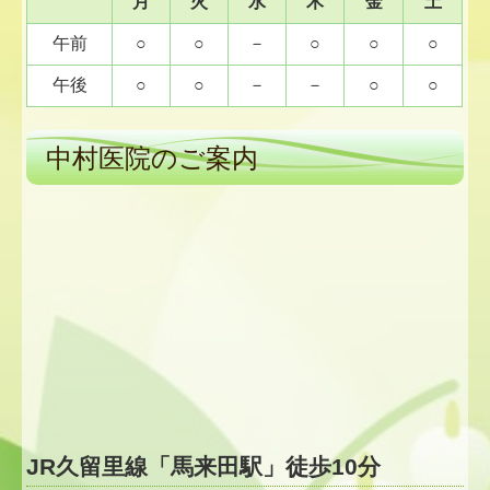
月
火
水
木
金
土
午前
○
○
－
○
○
○
午後
○
○
－
－
○
○
中村医院のご案内
JR久留里線「馬来田駅」徒歩10分